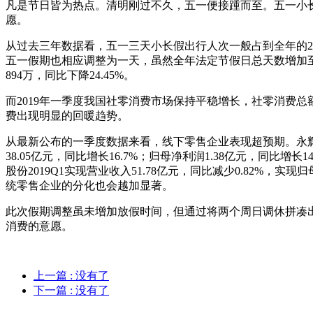
凡是节日皆为热点。清明刚过不久，五一便接踵而至。五一小
愿。
从过去三年数据看，五一三天小长假出行人次一般占到全年的2%-
五一假期也相应调整为一天，虽然全年法定节假日总天数增加至
894万，同比下降24.45%。
而2019年一季度我国社零消费市场保持平稳增长，社零消费总额
费出现明显的回暖趋势。
从最新公布的一季度数据来看，线下零售企业表现超预期。永辉超市一季
38.05亿元，同比增长16.7%；归母净利润1.38亿元，同比增
股份2019Q1实现营业收入51.78亿元，同比减少0.82%
统零售企业的分化也会越加显著。
此次假期调整虽未增加放假时间，但通过将两个周日调休拼凑
消费的意愿。
上一篇
: 没有了
下一篇
: 没有了