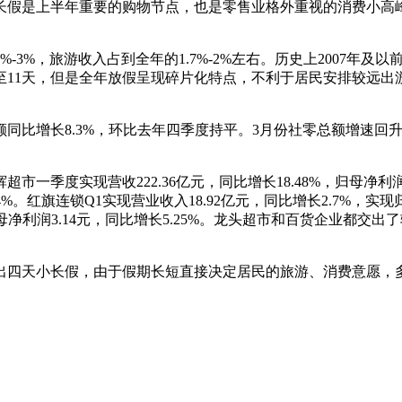
长假是上半年重要的购物节点，也是零售业格外重视的消费小高
3%，旅游收入占到全年的1.7%-2%左右。历史上2007年及
11天，但是全年放假呈现碎片化特点，不利于居民安排较远出游
同比增长8.3%，环比去年四季度持平。3月份社零总额增速回升至
度实现营收222.36亿元，同比增长18.48%，归母净利润11.
长14%。红旗连锁Q1实现营业收入18.92亿元，同比增长2.7%，实
，实现归母净利润3.14元，同比增长5.25%。龙头超市和百货企业
出四天小长假，由于假期长短直接决定居民的旅游、消费意愿，